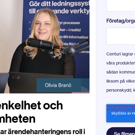
Företag/org
Centuri lagrar
våra produkter
sådan kommunik
liksom på vilket
personskydd, k
enkelhet och
amheten
kar
ärendehanteringens roll i