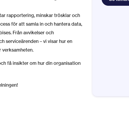
tar rapportering, minskar trösklar och
cess för att samla in och hantera data,
rbises. Från avvikelser och
och serviceärenden – vi visar hur en
er verksamheten.
ch få insikter om hur din organisation
elningen!