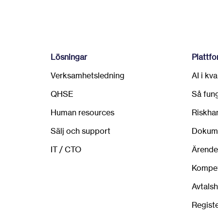
Lösningar
Plattf
Verksamhetsledning
AI i kv
QHSE
Så fun
Human resources
Riskha
Sälj och support
Dokume
IT / CTO
Ärende
Kompet
Avtals
Regist