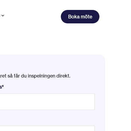
i
Boka möte
äret så får du inspelningen direkt.
s
*