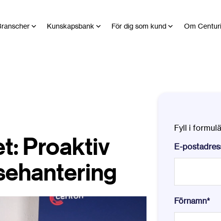
ranscher
Kunskapsbank
För dig som kund
Om Centur
Fyll i formul
t: Proaktiv
E-postadres
lsehantering
Förnamn
*