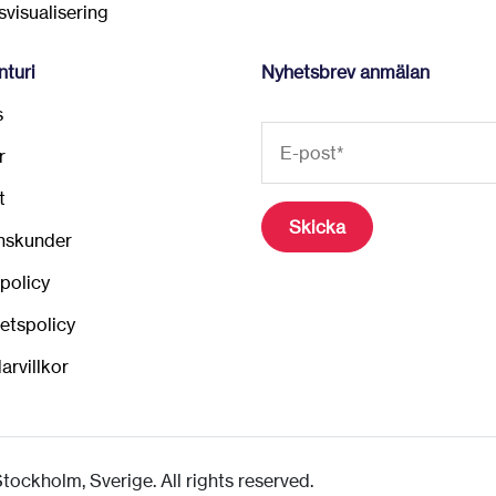
visualisering
turi
Nyhetsbrev anmälan
s
r
t
nskunder
policy
tetspolicy
arvillkor
ockholm, Sverige. All rights reserved.