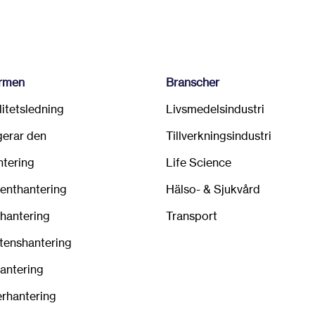
ormen
Branscher
alitetsledning
Livsmedelsindustri
gerar den
Tillverkningsindustri
ntering
Life Science
nthantering
Hälso- & Sjukvård
hantering
Transport
enshantering
hantering
erhantering