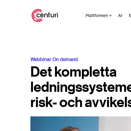
Plattformen
AI
B
Webbinar On demand
Det kompletta
ledningssysteme
risk- och avvike