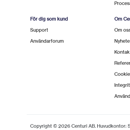
Process
För dig som kund
Om Cen
Support
Om os
Användarforum
Nyhete
Kontak
Refere
Cookie
Integri
Använd
Copyright © 2026 Centuri AB. Huvudkontor: St